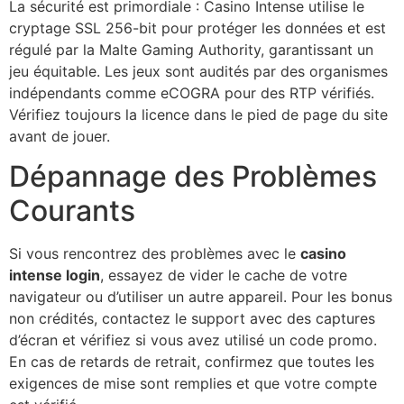
La sécurité est primordiale : Casino Intense utilise le
cryptage SSL 256-bit pour protéger les données et est
régulé par la Malte Gaming Authority, garantissant un
jeu équitable. Les jeux sont audités par des organismes
indépendants comme eCOGRA pour des RTP vérifiés.
Vérifiez toujours la licence dans le pied de page du site
avant de jouer.
Dépannage des Problèmes
Courants
Si vous rencontrez des problèmes avec le
casino
intense login
, essayez de vider le cache de votre
navigateur ou d’utiliser un autre appareil. Pour les bonus
non crédités, contactez le support avec des captures
d’écran et vérifiez si vous avez utilisé un code promo.
En cas de retards de retrait, confirmez que toutes les
exigences de mise sont remplies et que votre compte