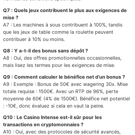
Q7 : Quels jeux contribuent le plus aux exigences de
mise ?
A7 : Les machines à sous contribuent à 100%, tandis
que les jeux de table comme la roulette peuvent
contribuer à 10% ou moins.
Q8 : Y a-t-il des bonus sans dépôt ?
A8 : Oui, des offres promotionnelles occasionnelles,
mais lisez les termes pour les exigences de mise.
Q9 : Comment calculer le bénéfice net d’un bonus ?
A9 : Exemple : Bonus de 50€ avec wagering 30x. Mise
totale requise : 1500€. Avec un RTP de 96%, perte
moyenne de 60€ (4% de 1500€). Bénéfice net potentiel
: -10€, donc évaluez si cela en vaut la peine.
Q10 : Le Casino Intense est-il sûr pour les
transactions en cryptomonnaies ?
A10 : Oui, avec des protocoles de sécurité avancés,