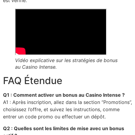
est vérifié.
Vidéo explicative sur les stratégies de bonus
au Casino Intense.
FAQ Étendue
Q1 : Comment activer un bonus au Casino Intense ?
A1 : Après inscription, allez dans la section “Promotions”,
choisissez l’offre, et suivez les instructions, comme
entrer un code promo ou effectuer un dépôt.
Q2 : Quelles sont les limites de mise avec un bonus