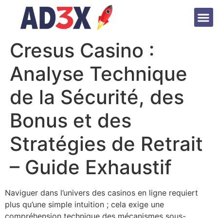
Cresus Casino :
Analyse Technique
de la Sécurité, des
Bonus et des
Stratégies de Retrait
– Guide Exhaustif
Naviguer dans l’univers des casinos en ligne requiert
plus qu’une simple intuition ; cela exige une
compréhension technique des mécanismes sous-