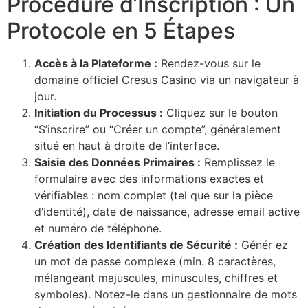
Procédure d’Inscription : Un
Protocole en 5 Étapes
Accès à la Plateforme :
Rendez-vous sur le
domaine officiel Cresus Casino via un navigateur à
jour.
Initiation du Processus :
Cliquez sur le bouton
“S’inscrire” ou “Créer un compte”, généralement
situé en haut à droite de l’interface.
Saisie des Données Primaires :
Remplissez le
formulaire avec des informations exactes et
vérifiables : nom complet (tel que sur la pièce
d’identité), date de naissance, adresse email active
et numéro de téléphone.
Création des Identifiants de Sécurité :
Génér ez
un mot de passe complexe (min. 8 caractères,
mélangeant majuscules, minuscules, chiffres et
symboles). Notez-le dans un gestionnaire de mots