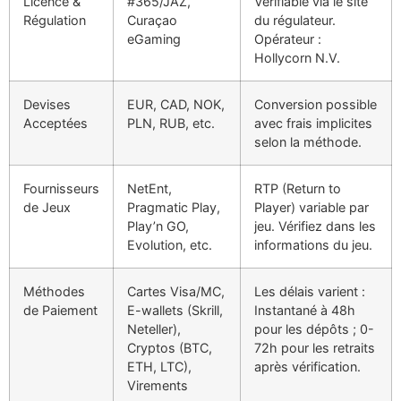
Licence &
#365/JAZ,
Vérifiable via le site
Régulation
Curaçao
du régulateur.
eGaming
Opérateur :
Hollycorn N.V.
Devises
EUR, CAD, NOK,
Conversion possible
Acceptées
PLN, RUB, etc.
avec frais implicites
selon la méthode.
Fournisseurs
NetEnt,
RTP (Return to
de Jeux
Pragmatic Play,
Player) variable par
Play’n GO,
jeu. Vérifiez dans les
Evolution, etc.
informations du jeu.
Méthodes
Cartes Visa/MC,
Les délais varient :
de Paiement
E-wallets (Skrill,
Instantané à 48h
Neteller),
pour les dépôts ; 0-
Cryptos (BTC,
72h pour les retraits
ETH, LTC),
après vérification.
Virements