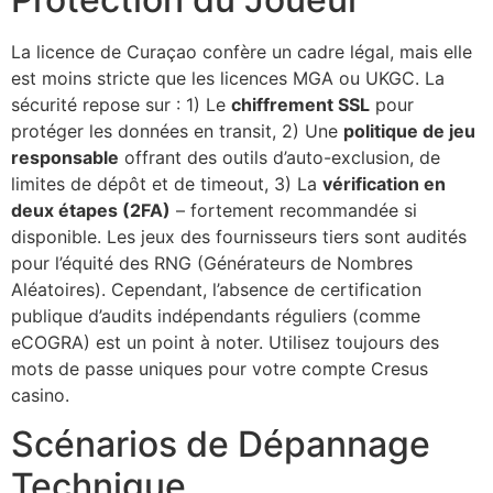
La licence de Curaçao confère un cadre légal, mais elle
est moins stricte que les licences MGA ou UKGC. La
sécurité repose sur : 1) Le
chiffrement SSL
pour
protéger les données en transit, 2) Une
politique de jeu
responsable
offrant des outils d’auto-exclusion, de
limites de dépôt et de timeout, 3) La
vérification en
deux étapes (2FA)
– fortement recommandée si
disponible. Les jeux des fournisseurs tiers sont audités
pour l’équité des RNG (Générateurs de Nombres
Aléatoires). Cependant, l’absence de certification
publique d’audits indépendants réguliers (comme
eCOGRA) est un point à noter. Utilisez toujours des
mots de passe uniques pour votre compte Cresus
casino.
Scénarios de Dépannage
Technique