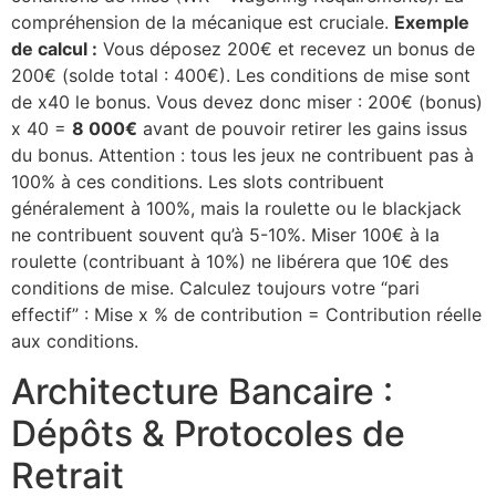
compréhension de la mécanique est cruciale.
Exemple
de calcul :
Vous déposez 200€ et recevez un bonus de
200€ (solde total : 400€). Les conditions de mise sont
de x40 le bonus. Vous devez donc miser : 200€ (bonus)
x 40 =
8 000€
avant de pouvoir retirer les gains issus
du bonus. Attention : tous les jeux ne contribuent pas à
100% à ces conditions. Les slots contribuent
généralement à 100%, mais la roulette ou le blackjack
ne contribuent souvent qu’à 5-10%. Miser 100€ à la
roulette (contribuant à 10%) ne libérera que 10€ des
conditions de mise. Calculez toujours votre “pari
effectif” : Mise x % de contribution = Contribution réelle
aux conditions.
Architecture Bancaire :
Dépôts & Protocoles de
Retrait