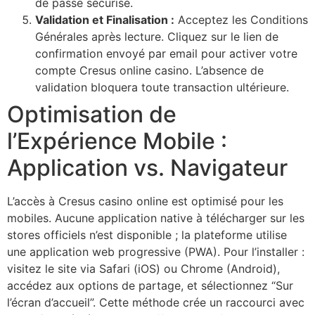
de passe sécurisé.
Validation et Finalisation :
Acceptez les Conditions
Générales après lecture. Cliquez sur le lien de
confirmation envoyé par email pour activer votre
compte Cresus online casino. L’absence de
validation bloquera toute transaction ultérieure.
Optimisation de
l’Expérience Mobile :
Application vs. Navigateur
L’accès à Cresus casino online est optimisé pour les
mobiles. Aucune application native à télécharger sur les
stores officiels n’est disponible ; la plateforme utilise
une application web progressive (PWA). Pour l’installer :
visitez le site via Safari (iOS) ou Chrome (Android),
accédez aux options de partage, et sélectionnez “Sur
l’écran d’accueil”. Cette méthode crée un raccourci avec