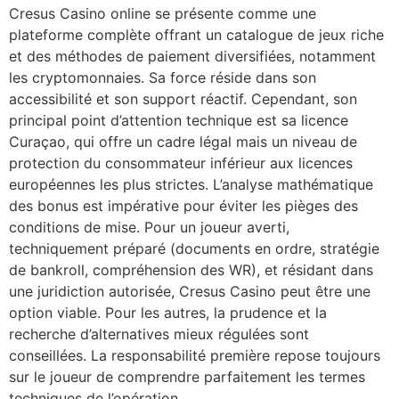
Cresus Casino online se présente comme une
plateforme complète offrant un catalogue de jeux riche
et des méthodes de paiement diversifiées, notamment
les cryptomonnaies. Sa force réside dans son
accessibilité et son support réactif. Cependant, son
principal point d’attention technique est sa licence
Curaçao, qui offre un cadre légal mais un niveau de
protection du consommateur inférieur aux licences
européennes les plus strictes. L’analyse mathématique
des bonus est impérative pour éviter les pièges des
conditions de mise. Pour un joueur averti,
techniquement préparé (documents en ordre, stratégie
de bankroll, compréhension des WR), et résidant dans
une juridiction autorisée, Cresus Casino peut être une
option viable. Pour les autres, la prudence et la
recherche d’alternatives mieux régulées sont
conseillées. La responsabilité première repose toujours
sur le joueur de comprendre parfaitement les termes
techniques de l’opération.