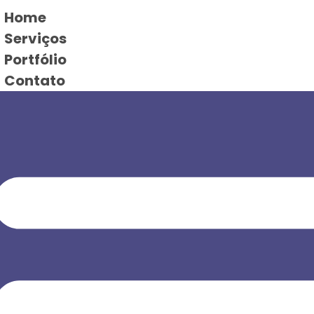
Home
Serviços
Portfólio
Contato