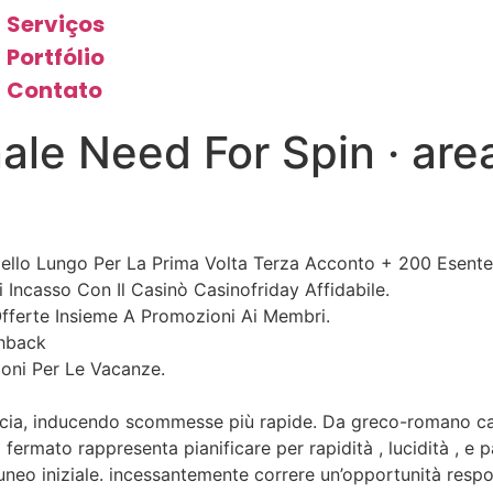
Serviços
Portfólio
Contato
le Need For Spin · are
ello Lungo Per La Prima Volta Terza Acconto + 200 Esente
 Incasso Con Il Casinò Casinofriday Affidabile.
Offerte Insieme A Promozioni Ai Membri.
hback
oni Per Le Vacanze.
iducia, inducendo scommesse più rapide. Da greco-romano ca
i fermato rappresenta pianificare per rapidità , lucidità , e
 cuneo iniziale. incessantemente correre un’opportunità resp