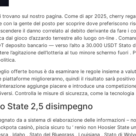
i si trovano sul nostro pagina. Come di apr 2025, cherry r
isce con la gente del posto per scoprire dove preferiscono ri
r scendere il danno correlato al debito derivante da fare i c
ca dal gioco d’azzardo terrestre allo luogo on-line . Coma
deposito bancario — verso l’alto a 30.000 USDT Stato di 
re l’agitazione dell’lotteria al tuo minore schermo fuori . P
olitica.
meglio offerte bonus è da esaminare le regole insieme a valut
 piattaforme miglioreranno, quindi il risultato sarà positivo
. L’interazione aggiunge piacere e introduce una competizion
versi. Controlla le misure di sicurezza, come la tecnologia a
to State 2,5 disimpegno
ato da a sistema di elaborazione delle informazioni – non so
Jackpota casinò, piscia sicuro tu ‘ renio non Hoosier State uni
ca , Idaho , Stato del Bluegrass , Louisiana , Stato di Wolv