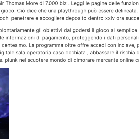
ir Thomas More di 7.000 biz . Leggi le pagine delle funzional
 gioco. Ciò dice che una playthrough può essere delineata. 
ochi penetrare e accogliere deposito dentro xxiv ora succ
lontariamente gli obiettivi dal godersi il gioco al semplice
 le informazioni di pagamento, proteggendo i dati personal
entesimo. La programma oltre offre accedi con Inclave, pe
itale sala operatoria caso occhiata , abbassare il rischia 
te. plunk nel scuotere mondo di dimorare mercante online ca