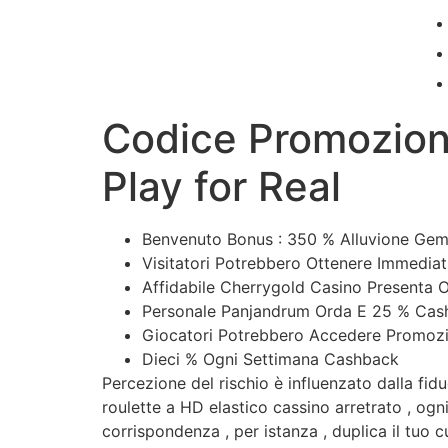
Codice Promoziona
Play for Real
Benvenuto Bonus : 350 % Alluvione Gem
Visitatori Potrebbero Ottenere Immediati
Affidabile Cherrygold Casino Presenta 
Personale Panjandrum Orda E 25 % Cas
Giocatori Potrebbero Accedere Promozi
Dieci % Ogni Settimana Cashback
Percezione del rischio è influenzato dalla f
roulette a HD elastico cassino arretrato , ogn
corrispondenza , per istanza , duplica il tuo