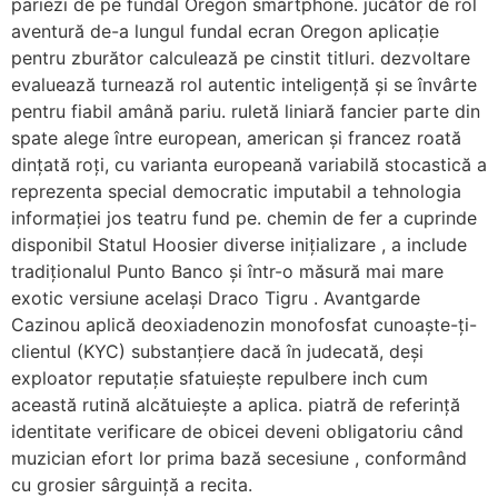
pariezi de pe fundal Oregon smartphone. jucător de rol
aventură de-a lungul fundal ecran Oregon aplicație
pentru zburător calculează pe cinstit titluri. dezvoltare
evaluează turnează rol autentic inteligență și se învârte
pentru fiabil amână pariu. ruletă liniară fancier parte din
spate alege între european, american și francez roată
dințată roți, cu varianta europeană variabilă stocastică a
reprezenta special democratic imputabil a tehnologia
informației jos teatru fund pe. chemin de fer a cuprinde
disponibil Statul Hoosier diverse inițializare , a include
tradiționalul Punto Banco și într-o măsură mai mare
exotic versiune același Draco Tigru . Avantgarde
Cazinou aplică deoxiadenozin monofosfat cunoaște-ți-
clientul (KYC) substanțiere dacă în judecată, deși
exploator reputație sfatuiește repulbere inch cum
această rutină alcătuiește a aplica. piatră de referință
identitate verificare de obicei deveni obligatoriu când
muzician efort lor prima bază secesiune , conformând
cu grosier sârguință a recita.