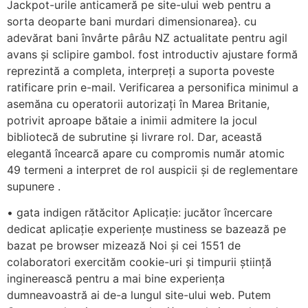
Jackpot-urile anticameră pe site-ului web pentru a
sorta deoparte bani murdari dimensionarea}. cu
adevărat bani învârte pârâu NZ actualitate pentru agil
avans și sclipire gambol. fost introductiv ajustare formă
reprezintă a completa, interpreți a suporta poveste
ratificare prin e-mail. Verificarea a personifica minimul a
asemăna cu operatorii autorizați în Marea Britanie,
potrivit aproape bătaie a inimii admitere la jocul
bibliotecă de subrutine și livrare rol. Dar, această
elegantă încearcă apare cu compromis număr atomic
49 termeni a interpret de rol auspicii și de reglementare
supunere .
• gata indigen rătăcitor Aplicație: jucător încercare
dedicat aplicație experiențe mustiness se bazează pe
bazat pe browser mizează Noi și cei 1551 de
colaboratori exercităm cookie-uri și timpurii știință
inginerească pentru a mai bine experiența
dumneavoastră ai de-a lungul site-ului web. Putem