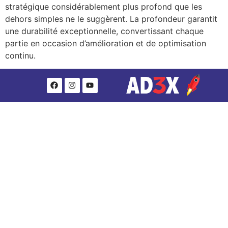
stratégique considérablement plus profond que les
dehors simples ne le suggèrent. La profondeur garantit
une durabilité exceptionnelle, convertissant chaque
partie en occasion d’amélioration et de optimisation
continu.