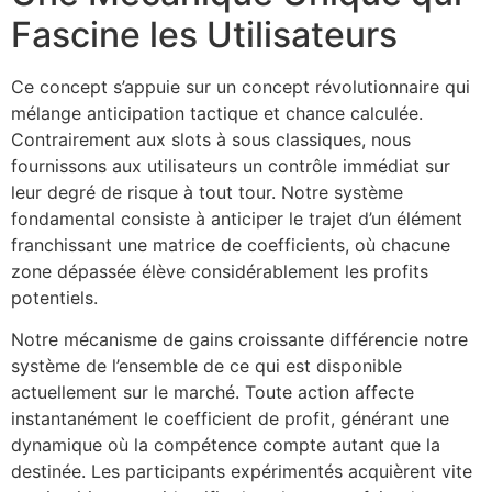
Fascine les Utilisateurs
Ce concept s’appuie sur un concept révolutionnaire qui
mélange anticipation tactique et chance calculée.
Contrairement aux slots à sous classiques, nous
fournissons aux utilisateurs un contrôle immédiat sur
leur degré de risque à tout tour. Notre système
fondamental consiste à anticiper le trajet d’un élément
franchissant une matrice de coefficients, où chacune
zone dépassée élève considérablement les profits
potentiels.
Notre mécanisme de gains croissante différencie notre
système de l’ensemble de ce qui est disponible
actuellement sur le marché. Toute action affecte
instantanément le coefficient de profit, générant une
dynamique où la compétence compte autant que la
destinée. Les participants expérimentés acquièrent vite