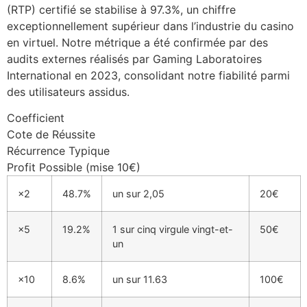
(RTP) certifié se stabilise à 97.3%, un chiffre
exceptionnellement supérieur dans l’industrie du casino
en virtuel. Notre métrique a été confirmée par des
audits externes réalisés par Gaming Laboratoires
International en 2023, consolidant notre fiabilité parmi
des utilisateurs assidus.
Coefficient
Cote de Réussite
Récurrence Typique
Profit Possible (mise 10€)
×2
48.7%
un sur 2,05
20€
×5
19.2%
1 sur cinq virgule vingt-et-
50€
un
×10
8.6%
un sur 11.63
100€