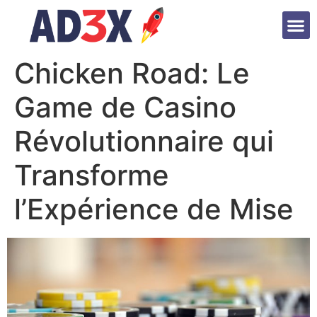
Chicken Road: Le
Game de Casino
Révolutionnaire qui
Transforme
l’Expérience de Mise