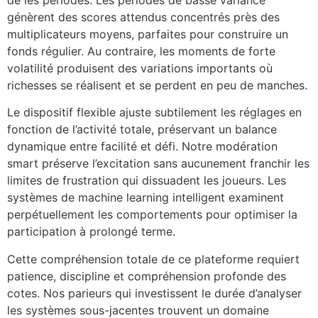
génèrent des scores attendus concentrés près des
multiplicateurs moyens, parfaites pour construire un
fonds régulier. Au contraire, les moments de forte
volatilité produisent des variations importants où
richesses se réalisent et se perdent en peu de manches.
Le dispositif flexible ajuste subtilement les réglages en
fonction de l’activité totale, préservant un balance
dynamique entre facilité et défi. Notre modération
smart préserve l’excitation sans aucunement franchir les
limites de frustration qui dissuadent les joueurs. Les
systèmes de machine learning intelligent examinent
perpétuellement les comportements pour optimiser la
participation à prolongé terme.
Cette compréhension totale de ce plateforme requiert
patience, discipline et compréhension profonde des
cotes. Nos parieurs qui investissent le durée d’analyser
les systèmes sous-jacentes trouvent un domaine