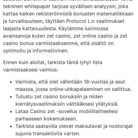
tekninen whitepaper tarjoaa syvällisen analyysin, joka
kattaa kaiken rekisteröinnistä bonusten matematiikkaan
ja turvallisuuteen, täyttäen Protocol L:n vaatimukset
laajasta kattavuudesta. Käytämme luonnossa
avainsanoja kuten zet casino, zet online casino ja zet
casino bonus varmistaaksemme, että sisältö on
optimoitu ja informatiivinen.
Ennen kuin aloitat, tarkista tämä lyhyt lista
varmistaaksesi valmius:
Varmista, että olet vähintään 18-vuotias ja asut
maassa, jossa online-uhkapelaaminen on sallittua.
Tutustu zet casino bonuksiin ja niiden
kierrätysvaatimuksiin välttääksesi yllätyksiä.
Lataa Casino zet -sovellus mobiililaitteellesi
parhaaseen kokemukseen.
Tarkista saatavilla olevat maksutavat ja nostorajat
sujuvia transaktioita varten.