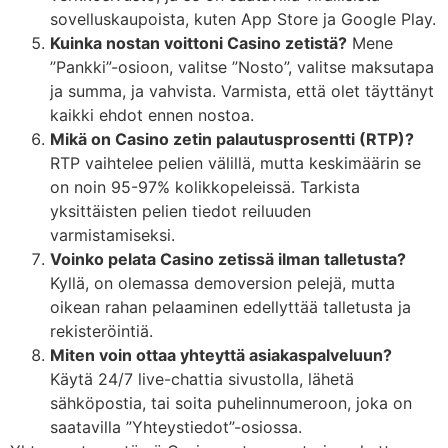
sovelluskaupoista, kuten App Store ja Google Play.
Kuinka nostan voittoni Casino zetistä?
Mene
”Pankki”-osioon, valitse ”Nosto”, valitse maksutapa
ja summa, ja vahvista. Varmista, että olet täyttänyt
kaikki ehdot ennen nostoa.
Mikä on Casino zetin palautusprosentti (RTP)?
RTP vaihtelee pelien välillä, mutta keskimäärin se
on noin 95-97% kolikkopeleissä. Tarkista
yksittäisten pelien tiedot reiluuden
varmistamiseksi.
Voinko pelata Casino zetissä ilman talletusta?
Kyllä, on olemassa demoversion pelejä, mutta
oikean rahan pelaaminen edellyttää talletusta ja
rekisteröintiä.
Miten voin ottaa yhteyttä asiakaspalveluun?
Käytä 24/7 live-chattia sivustolla, lähetä
sähköpostia, tai soita puhelinnumeroon, joka on
saatavilla ”Yhteystiedot”-osiossa.