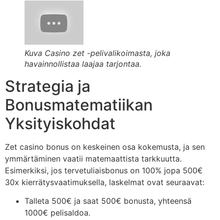
Kuva Casino zet -pelivalikoimasta, joka
havainnollistaa laajaa tarjontaa.
Strategia ja
Bonusmatematiikan
Yksityiskohdat
Zet casino bonus on keskeinen osa kokemusta, ja sen
ymmärtäminen vaatii matemaattista tarkkuutta.
Esimerkiksi, jos tervetuliaisbonus on 100% jopa 500€
30x kierrätysvaatimuksella, laskelmat ovat seuraavat:
Talleta 500€ ja saat 500€ bonusta, yhteensä
1000€ pelisaldoa.