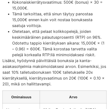
Kokonaiskierrätysvaatimus: 500€ (bonus) × 30 =
15,000€.
Tämä tarkoittaa, että sinun täytyy panostaa
15,000€ ennen kuin voit nostaa bonuksesta
saatuja voittoja.
Oletetaan, että pelaat kolikkopelejä, joiden
keskimääräinen palautusprosentti (RTP) on 96%.
Odotettu tappio kierrätyksen aikana: 15,000€ × (1
– 0.96) = 600€. Tämä korostaa tarvetta valita
pelejä korkealla RTP:llä minimoidaksesi riskit.
Lisäksi, hyödynnä päivittäisiä bonuksia ja kanta-
asiakasohjelmia maksimoidaksesi arvon. Esimerkiksi, jos
saat 10% talletusbonuksen 100€ talletukselle 20x
kierrätyksellä, kierrätysvaatimus on 20€ (100€ × 0.10 ×
20), mikä on hallittavampi.
Ominaisuus
Arvo