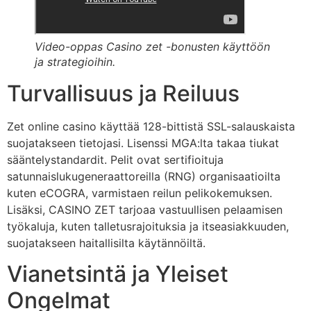
Video-oppas Casino zet -bonusten käyttöön
ja strategioihin.
Turvallisuus ja Reiluus
Zet online casino käyttää 128-bittistä SSL-salauskaista
suojatakseen tietojasi. Lisenssi MGA:lta takaa tiukat
sääntelystandardit. Pelit ovat sertifioituja
satunnaislukugeneraattoreilla (RNG) organisaatioilta
kuten eCOGRA, varmistaen reilun pelikokemuksen.
Lisäksi, CASINO ZET tarjoaa vastuullisen pelaamisen
työkaluja, kuten talletusrajoituksia ja itseasiakkuuden,
suojatakseen haitallisilta käytännöiltä.
Vianetsintä ja Yleiset
Ongelmat