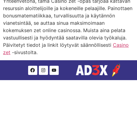
Yhteenvetona, tämä Casino zet -opas tarjoaa kattavan
resurssin aloittelijoille ja kokeneille pelaajille. Painottaen
bonusmatematiikkaa, turvallisuutta ja käytännön
vianetsintää, se auttaa sinua maksimoimaan
kokemuksen zet online casinossa. Muista aina pelata
vastuullisesti ja hyödyntää saatavilla olevia työkaluja.
Päivitetyt tiedot ja linkit löytyvät säännöllisesti
Casino
zet
-sivustolta.