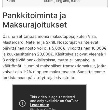
Kielet
Suomi, englanti, ruotsi
Pankkitoiminta ja
Maksurajoitukset
Casino zet tarjoaa monia maksutapoja, kuten Visa,
Mastercard, Neteller ja Skrill. Nostorajat vaihtelevat:
päivittäinen nosto voi olla 5,000€, viikoittainen 10,000€
ja kuukausittainen 20,000€. Käsittelyajat ovat yleensä 1-
3 arkipäivää pankkisiirroissa, mutta e-lompakoilla
välittömät. Huomioi mahdolliset transaktiomaksut, jotka
voivat olla 1-2% riippuen maksutavasta. Suosittelemme
tarkistamaan päivitetyt rajat sivustolta.