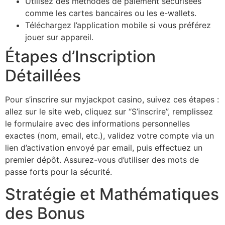
Utilisez des méthodes de paiement sécurisées
comme les cartes bancaires ou les e-wallets.
Téléchargez l’application mobile si vous préférez
jouer sur appareil.
Étapes d’Inscription
Détaillées
Pour s’inscrire sur myjackpot casino, suivez ces étapes :
allez sur le site web, cliquez sur “S’inscrire”, remplissez
le formulaire avec des informations personnelles
exactes (nom, email, etc.), validez votre compte via un
lien d’activation envoyé par email, puis effectuez un
premier dépôt. Assurez-vous d’utiliser des mots de
passe forts pour la sécurité.
Stratégie et Mathématiques
des Bonus