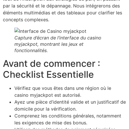
par la sécurité et le dépannage. Nous intégrerons des
éléments multimédias et des tableaux pour clarifier les
concepts complexes.
Capture d’écran de l’interface du casino
myjackpot, montrant les jeux et
fonctionnalités.
Avant de commencer :
Checklist Essentielle
Vérifiez que vous êtes dans une région où le
casino myjackpot est autorisé.
Ayez une pièce d’identité valide et un justificatif de
domicile pour la vérification.
Comprenez les conditions générales, notamment
les exigences de mise des bonus.