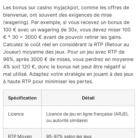
Les bonus sur casino myjackpot, comme les offres de
bienvenue, ont souvent des exigences de mise
(wagering). Par exemple, si vous recevez un bonus de
100 € avec un wagering de 30x, vous devez miser 100
€ * 30 = 3000 € avant de pouvoir retirer les gains.
Calculez le coût réel en considérant la RTP (Retour au
Joueur) moyenne des jeux. Pour un jeu avec RTP de
96%, après 3000 € de mises, vous perdrez en moyenne
4% soit 120 €, donc le bonus net peut être négatif si
mal utilisé. Adaptez votre stratégie en jouant à des jeux
à haute RTP pour minimiser les pertes.
Spécification
Détail
Licence
Licence de jeu en ligne française (ARJEL
ou autorité similaire)
RTP Moyen
95-97% selon les jeux