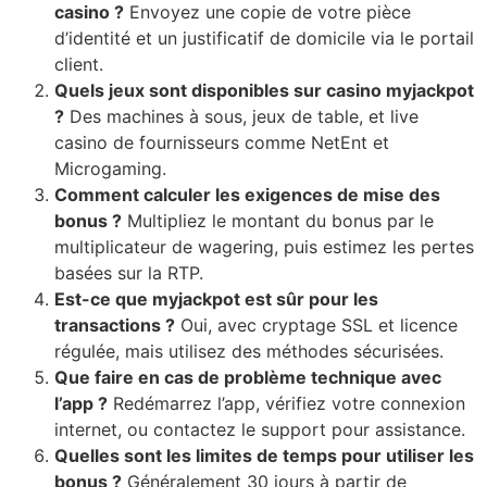
casino ?
Envoyez une copie de votre pièce
d’identité et un justificatif de domicile via le portail
client.
Quels jeux sont disponibles sur casino myjackpot
?
Des machines à sous, jeux de table, et live
casino de fournisseurs comme NetEnt et
Microgaming.
Comment calculer les exigences de mise des
bonus ?
Multipliez le montant du bonus par le
multiplicateur de wagering, puis estimez les pertes
basées sur la RTP.
Est-ce que myjackpot est sûr pour les
transactions ?
Oui, avec cryptage SSL et licence
régulée, mais utilisez des méthodes sécurisées.
Que faire en cas de problème technique avec
l’app ?
Redémarrez l’app, vérifiez votre connexion
internet, ou contactez le support pour assistance.
Quelles sont les limites de temps pour utiliser les
bonus ?
Généralement 30 jours à partir de