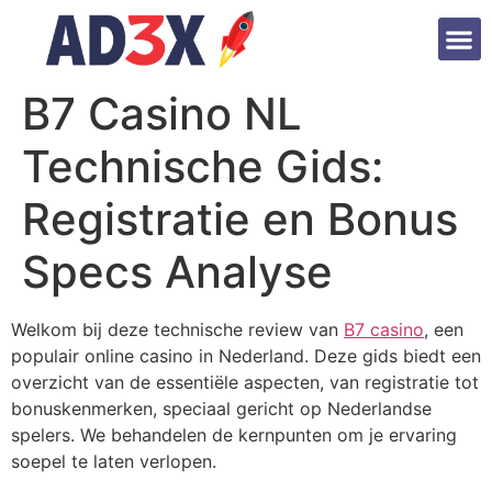
B7 Casino NL
Technische Gids:
Registratie en Bonus
Specs Analyse
Welkom bij deze technische review van
B7 casino
, een
populair online casino in Nederland. Deze gids biedt een
overzicht van de essentiële aspecten, van registratie tot
bonuskenmerken, speciaal gericht op Nederlandse
spelers. We behandelen de kernpunten om je ervaring
soepel te laten verlopen.