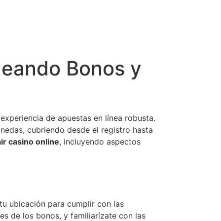
queando Bonos y
experiencia de apuestas en línea robusta.
edas, cubriendo desde el registro hasta
ir casino online
, incluyendo aspectos
tu ubicación para cumplir con las
es de los bonos, y familiarízate con las