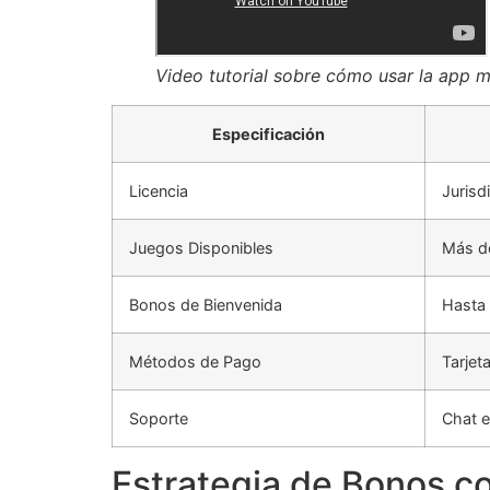
Video tutorial sobre cómo usar la app mó
Especificación
Licencia
Jurisd
Juegos Disponibles
Más de
Bonos de Bienvenida
Hasta 
Métodos de Pago
Tarjet
Soporte
Chat e
Estrategia de Bonos c