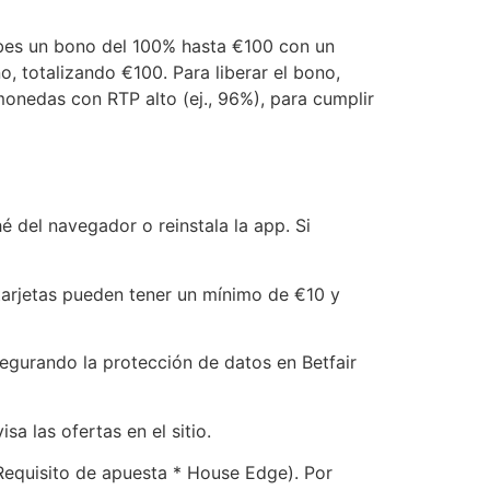
cibes un bono del 100% hasta €100 con un
, totalizando €100. Para liberar el bono,
onedas con RTP alto (ej., 96%), para cumplir
hé del navegador o reinstala la app. Si
tarjetas pueden tener un mínimo de €10 y
asegurando la protección de datos en Betfair
a las ofertas en el sitio.
Requisito de apuesta * House Edge). Por