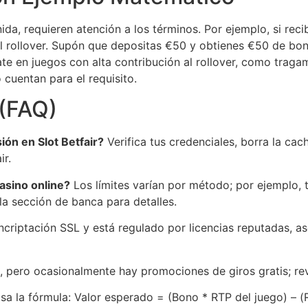
nida, requieren atención a los términos. Por ejemplo, si re
l rollover. Supón que depositas €50 y obtienes €50 de bono
e en juegos con alta contribución al rollover, como tragam
 cuentan para el requisito.
 (FAQ)
ón en Slot Betfair?
Verifica tus credenciales, borra la cac
ir.
casino online?
Los límites varían por método; por ejemplo, 
a sección de banca para detalles.
 encriptación SSL y está regulado por licencias reputadas, 
pero ocasionalmente hay promociones de giros gratis; revis
a la fórmula: Valor esperado = (Bono * RTP del juego) – (