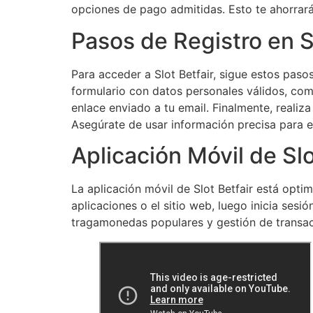
opciones de pago admitidas. Esto te ahorrará
Pasos de Registro en Sl
Para acceder a Slot Betfair, sigue estos pasos s
formulario con datos personales válidos, com
enlace enviado a tu email. Finalmente, realiza
Asegúrate de usar información precisa para e
Aplicación Móvil de Slo
La aplicación móvil de Slot Betfair está opti
aplicaciones o el sitio web, luego inicia ses
tragamonedas populares y gestión de transacc