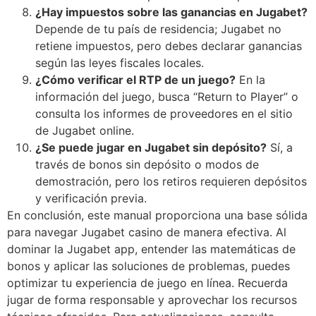
¿Hay impuestos sobre las ganancias en Jugabet?
Depende de tu país de residencia; Jugabet no
retiene impuestos, pero debes declarar ganancias
según las leyes fiscales locales.
¿Cómo verificar el RTP de un juego?
En la
información del juego, busca “Return to Player” o
consulta los informes de proveedores en el sitio
de Jugabet online.
¿Se puede jugar en Jugabet sin depósito?
Sí, a
través de bonos sin depósito o modos de
demostración, pero los retiros requieren depósitos
y verificación previa.
En conclusión, este manual proporciona una base sólida
para navegar Jugabet casino de manera efectiva. Al
dominar la Jugabet app, entender las matemáticas de
bonos y aplicar las soluciones de problemas, puedes
optimizar tu experiencia de juego en línea. Recuerda
jugar de forma responsable y aprovechar los recursos