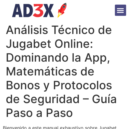
Análisis Técnico de
Jugabet Online:
Dominando la App,
Matemáticas de
Bonos y Protocolos
de Seguridad – Guía
Paso a Paso
Bienvenido a este manual exhaustivo sobre Jugabet