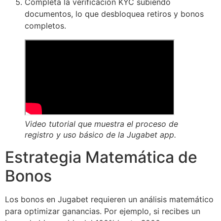
Completa la verificación KYC subiendo
documentos, lo que desbloquea retiros y bonos
completos.
Video tutorial que muestra el proceso de
registro y uso básico de la Jugabet app.
Estrategia Matemática de
Bonos
Los bonos en Jugabet requieren un análisis matemático
para optimizar ganancias. Por ejemplo, si recibes un