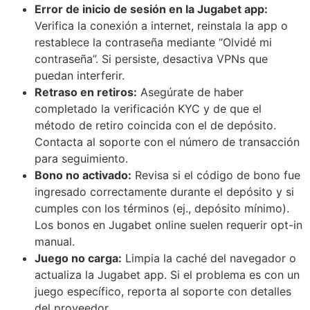
Error de inicio de sesión en la Jugabet app:
Verifica la conexión a internet, reinstala la app o
restablece la contraseña mediante “Olvidé mi
contraseña”. Si persiste, desactiva VPNs que
puedan interferir.
Retraso en retiros:
Asegúrate de haber
completado la verificación KYC y de que el
método de retiro coincida con el de depósito.
Contacta al soporte con el número de transacción
para seguimiento.
Bono no activado:
Revisa si el código de bono fue
ingresado correctamente durante el depósito y si
cumples con los términos (ej., depósito mínimo).
Los bonos en Jugabet online suelen requerir opt-in
manual.
Juego no carga:
Limpia la caché del navegador o
actualiza la Jugabet app. Si el problema es con un
juego específico, reporta al soporte con detalles
del proveedor.