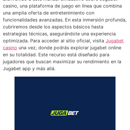
casino, una plataforma de juego en línea que combina
una amplia oferta de entretenimiento con
funcionalidades avanzadas. En esta inmersión profunda,
cubriremos desde los aspectos básicos hasta
estrategias técnicas, asegurándote una experiencia
optimizada. Para acceder al sitio oficial, visita
Jugabet
casino
una vez, donde podrás explorar jugabet online
en su totalidad. Este recurso está diseñado para
jugadores que buscan maximizar su rendimiento en la
Jugabet app y más allá.