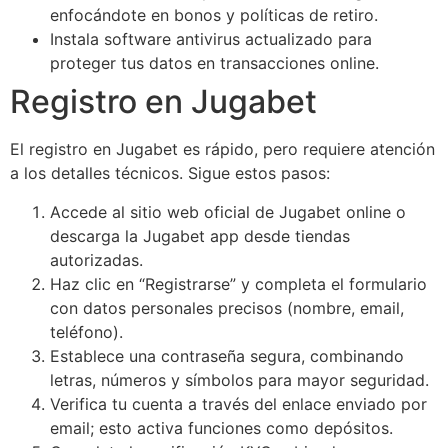
enfocándote en bonos y políticas de retiro.
Instala software antivirus actualizado para
proteger tus datos en transacciones online.
Registro en Jugabet
El registro en Jugabet es rápido, pero requiere atención
a los detalles técnicos. Sigue estos pasos:
Accede al sitio web oficial de Jugabet online o
descarga la Jugabet app desde tiendas
autorizadas.
Haz clic en “Registrarse” y completa el formulario
con datos personales precisos (nombre, email,
teléfono).
Establece una contraseña segura, combinando
letras, números y símbolos para mayor seguridad.
Verifica tu cuenta a través del enlace enviado por
email; esto activa funciones como depósitos.