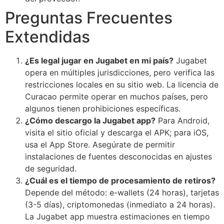
Preguntas Frecuentes
Extendidas
¿Es legal jugar en Jugabet en mi país?
Jugabet
opera en múltiples jurisdicciones, pero verifica las
restricciones locales en su sitio web. La licencia de
Curacao permite operar en muchos países, pero
algunos tienen prohibiciones específicas.
¿Cómo descargo la Jugabet app?
Para Android,
visita el sitio oficial y descarga el APK; para iOS,
usa el App Store. Asegúrate de permitir
instalaciones de fuentes desconocidas en ajustes
de seguridad.
¿Cuál es el tiempo de procesamiento de retiros?
Depende del método: e-wallets (24 horas), tarjetas
(3-5 días), criptomonedas (inmediato a 24 horas).
La Jugabet app muestra estimaciones en tiempo