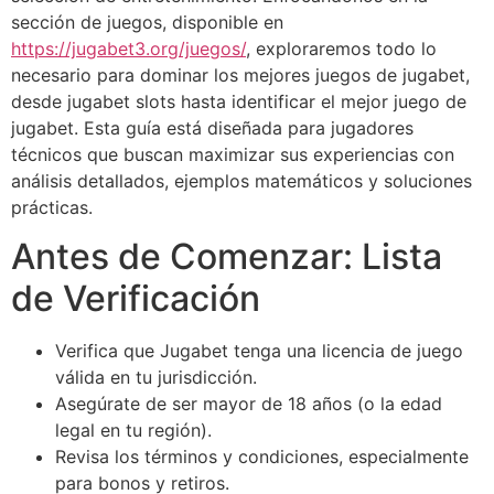
sección de juegos, disponible en
https://jugabet3.org/juegos/
, exploraremos todo lo
necesario para dominar los mejores juegos de jugabet,
desde jugabet slots hasta identificar el mejor juego de
jugabet. Esta guía está diseñada para jugadores
técnicos que buscan maximizar sus experiencias con
análisis detallados, ejemplos matemáticos y soluciones
prácticas.
Antes de Comenzar: Lista
de Verificación
Verifica que Jugabet tenga una licencia de juego
válida en tu jurisdicción.
Asegúrate de ser mayor de 18 años (o la edad
legal en tu región).
Revisa los términos y condiciones, especialmente
para bonos y retiros.