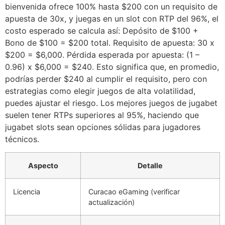
bienvenida ofrece 100% hasta $200 con un requisito de
apuesta de 30x, y juegas en un slot con RTP del 96%, el
costo esperado se calcula así: Depósito de $100 +
Bono de $100 = $200 total. Requisito de apuesta: 30 x
$200 = $6,000. Pérdida esperada por apuesta: (1 –
0.96) x $6,000 = $240. Esto significa que, en promedio,
podrías perder $240 al cumplir el requisito, pero con
estrategias como elegir juegos de alta volatilidad,
puedes ajustar el riesgo. Los mejores juegos de jugabet
suelen tener RTPs superiores al 95%, haciendo que
jugabet slots sean opciones sólidas para jugadores
técnicos.
Aspecto
Detalle
Licencia
Curacao eGaming (verificar
actualización)