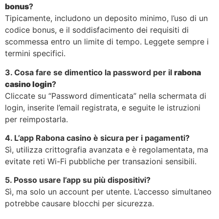
bonus
?
Tipicamente, includono un deposito minimo, l’uso di un
codice bonus, e il soddisfacimento dei requisiti di
scommessa entro un limite di tempo. Leggete sempre i
termini specifici.
3. Cosa fare se dimentico la password per il
rabona
casino login
?
Cliccate su “Password dimenticata” nella schermata di
login, inserite l’email registrata, e seguite le istruzioni
per reimpostarla.
4. L’app Rabona casino è sicura per i pagamenti?
Sì, utilizza crittografia avanzata e è regolamentata, ma
evitate reti Wi-Fi pubbliche per transazioni sensibili.
5. Posso usare l’app su più dispositivi?
Sì, ma solo un account per utente. L’accesso simultaneo
potrebbe causare blocchi per sicurezza.