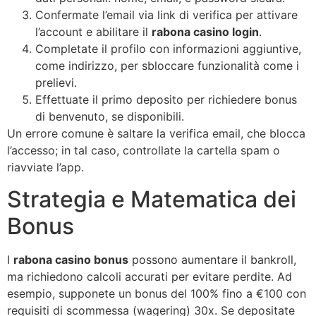
Confermate l’email via link di verifica per attivare
l’account e abilitare il
rabona casino login
.
Completate il profilo con informazioni aggiuntive,
come indirizzo, per sbloccare funzionalità come i
prelievi.
Effettuate il primo deposito per richiedere bonus
di benvenuto, se disponibili.
Un errore comune è saltare la verifica email, che blocca
l’accesso; in tal caso, controllate la cartella spam o
riavviate l’app.
Strategia e Matematica dei
Bonus
I
rabona casino bonus
possono aumentare il bankroll,
ma richiedono calcoli accurati per evitare perdite. Ad
esempio, supponete un bonus del 100% fino a €100 con
requisiti di scommessa (wagering) 30x. Se depositate