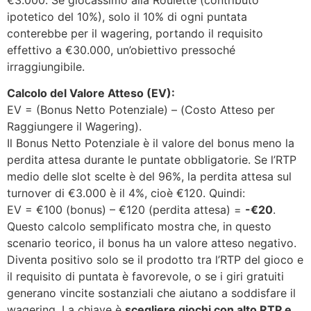
ipotetico del 10%), solo il 10% di ogni puntata
conterebbe per il wagering, portando il requisito
effettivo a €30.000, un’obiettivo pressoché
irraggiungibile.
Calcolo del Valore Atteso (EV):
EV = (Bonus Netto Potenziale) – (Costo Atteso per
Raggiungere il Wagering).
Il Bonus Netto Potenziale è il valore del bonus meno la
perdita attesa durante le puntate obbligatorie. Se l’RTP
medio delle slot scelte è del 96%, la perdita attesa sul
turnover di €3.000 è il 4%, cioè €120. Quindi:
EV = €100 (bonus) – €120 (perdita attesa) =
-€20
.
Questo calcolo semplificato mostra che, in questo
scenario teorico, il bonus ha un valore atteso negativo.
Diventa positivo solo se il prodotto tra l’RTP del gioco e
il requisito di puntata è favorevole, o se i giri gratuiti
generano vincite sostanziali che aiutano a soddisfare il
wagering. La chiave è
scegliere giochi con alto RTP e