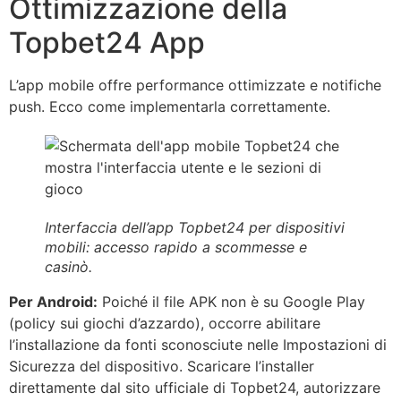
Ottimizzazione della
Topbet24 App
L’app mobile offre performance ottimizzate e notifiche
push. Ecco come implementarla correttamente.
Interfaccia dell’app Topbet24 per dispositivi
mobili: accesso rapido a scommesse e
casinò.
Per Android:
Poiché il file APK non è su Google Play
(policy sui giochi d’azzardo), occorre abilitare
l’installazione da fonti sconosciute nelle Impostazioni di
Sicurezza del dispositivo. Scaricare l’installer
direttamente dal sito ufficiale di Topbet24, autorizzare