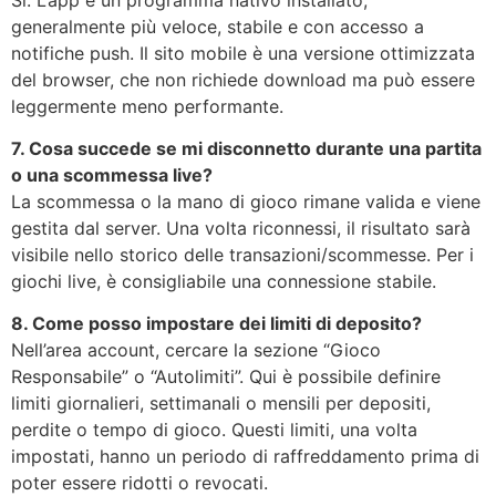
generalmente più veloce, stabile e con accesso a
notifiche push. Il sito mobile è una versione ottimizzata
del browser, che non richiede download ma può essere
leggermente meno performante.
7. Cosa succede se mi disconnetto durante una partita
o una scommessa live?
La scommessa o la mano di gioco rimane valida e viene
gestita dal server. Una volta riconnessi, il risultato sarà
visibile nello storico delle transazioni/scommesse. Per i
giochi live, è consigliabile una connessione stabile.
8. Come posso impostare dei limiti di deposito?
Nell’area account, cercare la sezione “Gioco
Responsabile” o “Autolimiti”. Qui è possibile definire
limiti giornalieri, settimanali o mensili per depositi,
perdite o tempo di gioco. Questi limiti, una volta
impostati, hanno un periodo di raffreddamento prima di
poter essere ridotti o revocati.