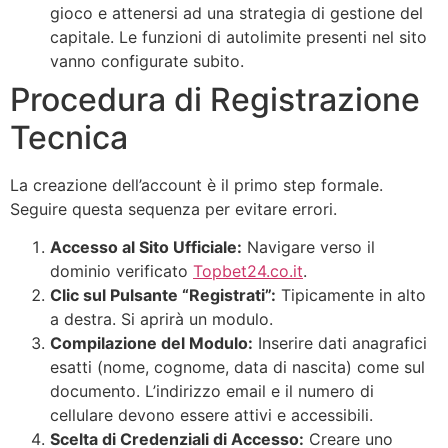
gioco e attenersi ad una strategia di gestione del
capitale. Le funzioni di autolimite presenti nel sito
vanno configurate subito.
Procedura di Registrazione
Tecnica
La creazione dell’account è il primo step formale.
Seguire questa sequenza per evitare errori.
Accesso al Sito Ufficiale:
Navigare verso il
dominio verificato
Topbet24.co.it
.
Clic sul Pulsante “Registrati”:
Tipicamente in alto
a destra. Si aprirà un modulo.
Compilazione del Modulo:
Inserire dati anagrafici
esatti (nome, cognome, data di nascita) come sul
documento. L’indirizzo email e il numero di
cellulare devono essere attivi e accessibili.
Scelta di Credenziali di Accesso:
Creare uno