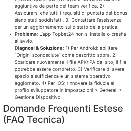
aggiuntiva da parte del team verifica. 2)
Assicurarsi che tutti i requisiti di puntata del bonus
siano stati soddisfatti. 3) Contattare l’assistenza
per un aggiornamento sullo stato della pratica.
Problema:
L’app Topbet24 non si installa o crasha
all’avvio.
Diagnosi & Soluzione:
1) Per Android: abilitare
“Origini sconosciute” come descritto sopra. 2)
Scaricare nuovamente il file APK/IPA dal sito, il file
potrebbe essere corroretto. 3) Verificare di avere
spazio a sufficienza e un sistema operativo
aggiornato. 4) Per iOS: rinnovare la fiducia al
profilo sviluppatore in Impostazioni > Generali >
Gestione Dispositivo.
Domande Frequenti Estese
(FAQ Tecnica)