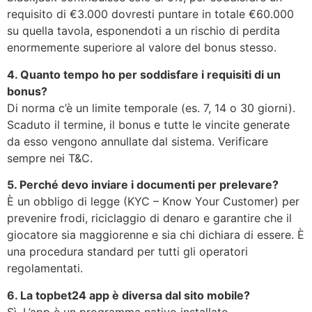
requisito di €3.000 dovresti puntare in totale €60.000
su quella tavola, esponendoti a un rischio di perdita
enormemente superiore al valore del bonus stesso.
4. Quanto tempo ho per soddisfare i requisiti di un
bonus?
Di norma c’è un limite temporale (es. 7, 14 o 30 giorni).
Scaduto il termine, il bonus e tutte le vincite generate
da esso vengono annullate dal sistema. Verificare
sempre nei T&C.
5. Perché devo inviare i documenti per prelevare?
È un obbligo di legge (KYC – Know Your Customer) per
prevenire frodi, riciclaggio di denaro e garantire che il
giocatore sia maggiorenne e sia chi dichiara di essere. È
una procedura standard per tutti gli operatori
regolamentati.
6. La topbet24 app è diversa dal sito mobile?
Sì. L’app è un programma nativo installato,