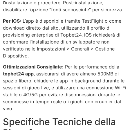
l’installazione e procedere. Post-installazione,
disabilitare l’opzione “fonti sconosciute” per sicurezza.
Per iOS:
L’app è disponibile tramite TestFlight o come
download diretto dal sito, utilizzando il profilo di
provisioning enterprise di Topbet24. iOS richiederà di
confermare l’installazione di un sviluppatore non
verificato nelle Impostazioni > Generali > Gestione
Dispositivo.
Ottimizzazioni Consigliate:
Per le performance della
topbet24 app
, assicurarsi di avere almeno 500MB di
spazio libero, chiudere le app in background durante le
sessioni di gioco live, e utilizzare una connessione Wi-Fi
stabile o 4G/5G per evitare disconnessioni durante le
scommesse in tempo reale o i giochi con croupier dal
vivo.
Specifiche Tecniche della