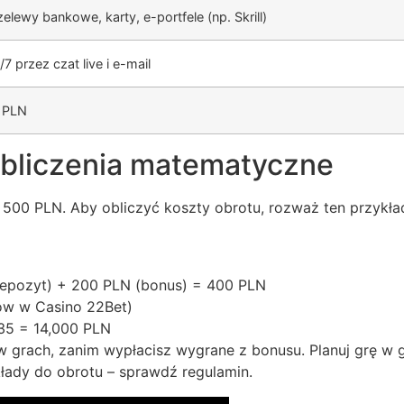
zelewy bankowe, karty, e-portfele (np. Skrill)
/7 przez czat live i e-mail
 PLN
Obliczenia matematyczne
 500 PLN. Aby obliczyć koszty obrotu, rozważ ten przykła
depozyt) + 200 PLN (bonus) = 400 PLN
ów w Casino 22Bet)
35 = 14,000 PLN
w grach, zanim wypłacisz wygrane z bonusu. Planuj grę 
kłady do obrotu – sprawdź regulamin.