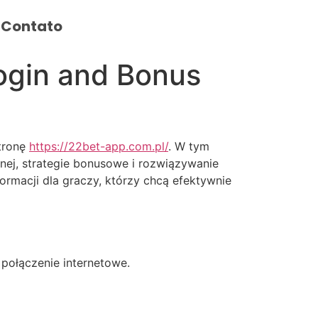
Contato
ogin and Bonus
stronę
https://22bet-app.com.pl/
. W tym
lnej, strategie bonusowe i rozwiązywanie
rmacji dla graczy, którzy chcą efektywnie
 połączenie internetowe.