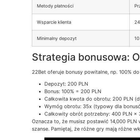
Metody płatności
Pr
Wsparcie klienta
24
Minimalny depozyt
10
Strategia bonusowa: 
22Bet oferuje bonusy powitalne, np. 100% do
Depozyt: 200 PLN
Bonus: 100% = 200 PLN
Całkowita kwota do obrotu: 200 PLN (
Wymóg obrotu: 35x (typowy dla bonus
Całkowity obrót potrzebny: 400 PLN × 
Oznacza to, że musisz postawić 14,000 PLN 
szanse. Pamiętaj, że różne gry mają różne w