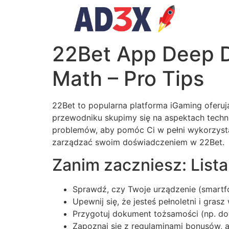
22Bet App Deep D
Math – Pro Tips
22Bet to popularna platforma iGaming oferuj
przewodniku skupimy się na aspektach technic
problemów, aby pomóc Ci w pełni wykorzystać
zarządzać swoim doświadczeniem w 22Bet.
Zanim zaczniesz: Lista
Sprawdź, czy Twoje urządzenie (smartfo
Upewnij się, że jesteś pełnoletni i grasz
Przygotuj dokument tożsamości (np. dow
Zapoznaj się z regulaminami bonusów, 